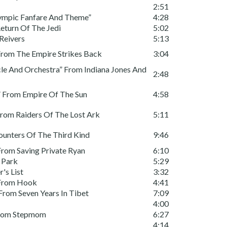
2:51
lympic Fanfare And Theme”
4:28
eturn Of The Jedi
5:02
Reivers
5:13
From The Empire Strikes Back
3:04
le And Orchestra” From Indiana Jones And
2:48
” From Empire Of The Sun
4:58
From Raiders Of The Lost Ark
5:11
ounters Of The Third Kind
9:46
From Saving Private Ryan
6:10
 Park
5:29
's List
3:32
 From Hook
4:41
 From Seven Years In Tibet
7:09
4:00
From Stepmom
6:27
4:14