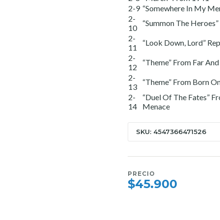
2-9
“Somewhere In My Mem
2-
“Summon The Heroes” 
10
2-
“Look Down, Lord” Rep
11
2-
“Theme” From Far An
12
2-
“Theme” From Born On 
13
2-
“Duel Of The Fates” F
14
Menace
SKU: 4547366471526
PRECIO
$45.900