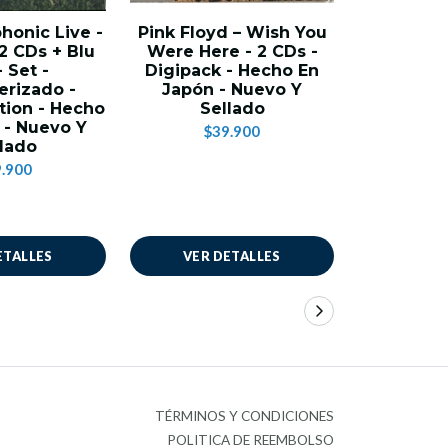
honic Live -
Pink Floyd – Wish You
U2 – I
2 CDs + Blu
Were Here - 2 CDs -
Experien
 Set -
Digipack - Hecho En
Pari
rizado -
Japón - Nuevo Y
$2
tion - Hecho
Sellado
 - Nuevo Y
$39.900
lado
.900
ETALLES
VER DETALLES
AÑADIR
TÉRMINOS Y CONDICIONES
POLITICA DE REEMBOLSO