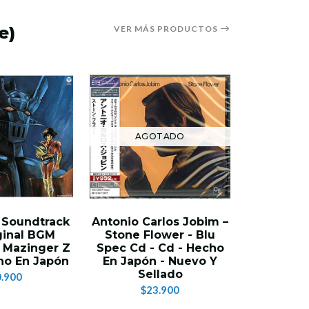
e)
VER MÁS PRODUCTOS
AGOTADO
 Soundtrack
Antonio Carlos Jobim –
Antonio C
ginal BGM
Stone Flower - Blu
Stone Fl
: Mazinger Z
Spec Cd - Cd - Hecho
Hecho 
ho En Japón
En Japón - Nuevo Y
Nuevo 
Sellado
.900
$3
$23.900