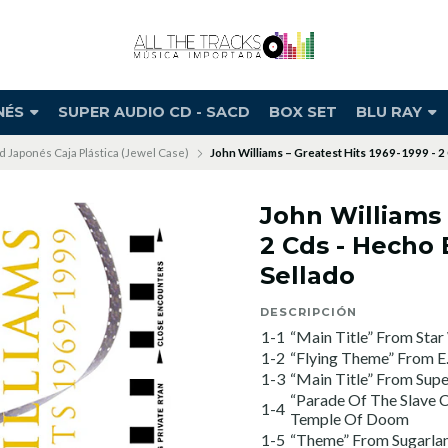
NÉS
SUPER AUDIO CD - SACD
BOX SET
BLU RAY
d Japonés Caja Plástica (Jewel Case)
John Williams – Greatest Hits 1969-1999 - 2
John Williams 
2 Cds - Hecho 
Sellado
DESCRIPCIÓN
1-1
“Main Title” From Star
1-2
“Flying Theme” From E.
1-3
“Main Title” From Sup
“Parade Of The Slave C
1-4
Temple Of Doom
1-5
“Theme” From Sugarla