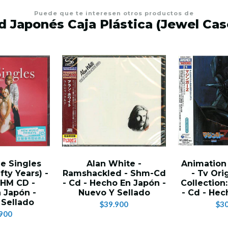
Puede que te interesen otros productos de
d Japonés Caja Plástica (Jewel Cas
e Singles
Alan White -
Animation
fty Years) -
Ramshackled - Shm-Cd
- Tv Ori
SHM CD -
- Cd - Hecho En Japón -
Collection
 Japón -
Nuevo Y Sellado
- Cd - Hec
 Sellado
$39.900
$30
900