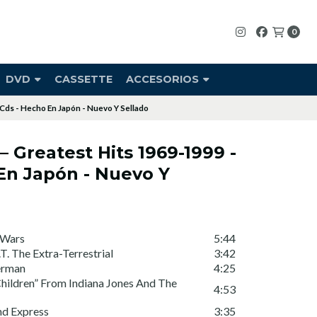
0
DVD
CASSETTE
ACCESORIOS
 Cds - Hecho En Japón - Nuevo Y Sellado
– Greatest Hits 1969-1999 -
En Japón - Nuevo Y
 Wars
5:44
T. The Extra-Terrestrial
3:42
erman
4:25
hildren” From Indiana Jones And The
4:53
nd Express
3:35