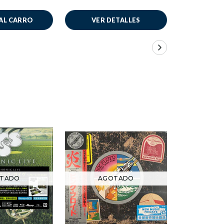
AL CARRO
VER DETALLES
AÑADIR
TADO
AGOTADO