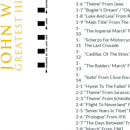
1-6
“Theme” From Jaws
1-7
“Bugler's Dream” / “O
1-8
“Luke And Leia” From R
1-9
“Main Title” From The 
1-
“The Imperial March” 
10
1-
“Scherzo For Motorcyc
11
The Last Crusade
1-
“Cadillac Of The Skies
12
1-
“The Raiders' March” 
13
1-
“Suite” From Close Enc
14
2-1
“Hymn To The Fallen” 
2-2
“Theme” From Jurassic
2-3
“Theme” From Schindler
2-4
“Flight To Neverland”
2-5
“Seven Years In Tibet”
2-6
“Prologue” From JFK
2-7
“The Days Between” 
2-8
“March” From 1941