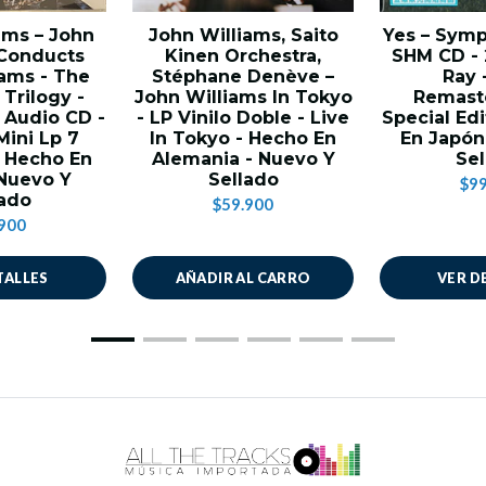
ams – John
John Williams, Saito
Yes – Symp
 Conducts
Kinen Orchestra,
SHM CD - 
iams - The
Stéphane Denève –
Ray -
 Trilogy -
John Williams In Tokyo
Remaste
 Audio CD -
- LP Vinilo Doble - Live
Special Edi
Mini Lp 7
In Tokyo - Hecho En
En Japón
- Hecho En
Alemania - Nuevo Y
Sel
 Nuevo Y
Sellado
$99
lado
$59.900
900
TALLES
AÑADIR AL CARRO
VER D