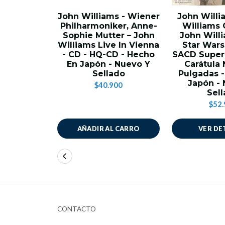
John Williams - Wiener
John Willi
Philharmoniker, Anne-
Williams
Sophie Mutter – John
John Will
Williams Live In Vienna
Star Wars
- CD - HQ-CD - Hecho
SACD Super
En Japón - Nuevo Y
Carátula 
Sellado
Pulgadas 
Japón -
$40.900
Sel
$52.
AÑADIR AL CARRO
VER DE
CONTACTO