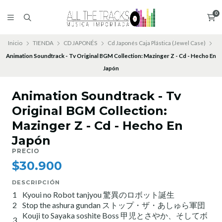
0
Inicio
TIENDA
CD JAPONÉS
Cd Japonés Caja Plástica (Jewel Case)
Animation Soundtrack - Tv Original BGM Collection: Mazinger Z - Cd - Hecho En
Japón
Animation Soundtrack - Tv
Original BGM Collection:
Mazinger Z - Cd - Hecho En
Japón
PRECIO
$30.900
DESCRIPCIÓN
1
Kyoui no Robot tanjyou 驚異のロボット誕生
2
Stop the ashura gundan ストップ・ザ・あしゅら軍団
Kouji to Sayaka soshite Boss 甲児とさやか、そしてボ
3