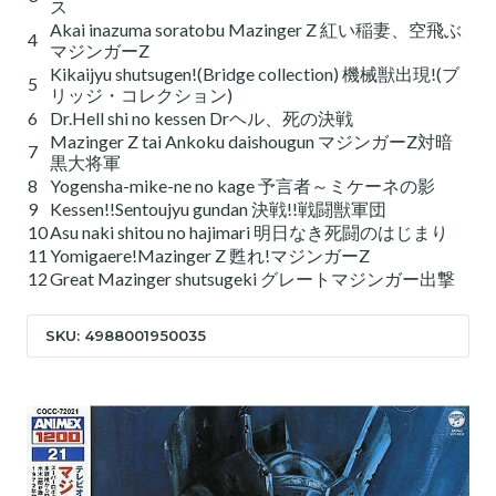
ス
Akai inazuma soratobu Mazinger Z 紅い稲妻、空飛ぶ
4
マジンガーZ
Kikaijyu shutsugen!(Bridge collection) 機械獣出現!(ブ
5
リッジ・コレクション)
6
Dr.Hell shi no kessen Drヘル、死の決戦
Mazinger Z tai Ankoku daishougun マジンガーZ対暗
7
黒大将軍
8
Yogensha-mike-ne no kage 予言者～ミケーネの影
9
Kessen!!Sentoujyu gundan 決戦!!戦闘獣軍団
10
Asu naki shitou no hajimari 明日なき死闘のはじまり
11
Yomigaere!Mazinger Z 甦れ!マジンガーZ
12
Great Mazinger shutsugeki グレートマジンガー出撃
SKU: 4988001950035