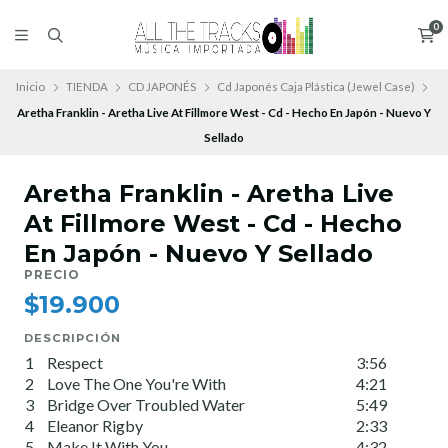
0
Inicio
TIENDA
CD JAPONÉS
Cd Japonés Caja Plástica (Jewel Case)
Aretha Franklin - Aretha Live At Fillmore West - Cd - Hecho En Japón - Nuevo Y
Sellado
Aretha Franklin - Aretha Live
At Fillmore West - Cd - Hecho
En Japón - Nuevo Y Sellado
PRECIO
$19.900
DESCRIPCIÓN
1
Respect
3:56
2
Love The One You're With
4:21
3
Bridge Over Troubled Water
5:49
4
Eleanor Rigby
2:33
5
Make It With You
4:32