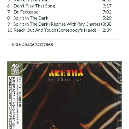
6
Don't Play That Song
3:17
7
Dr. Feelgood
7:02
8
Spirit In The Dark
5:20
9
Spirit In The Dark (Reprise With Ray Charles)
8:38
10
Reach Out And Touch (Somebody's Hand)
2:39
SKU: 4943674137565