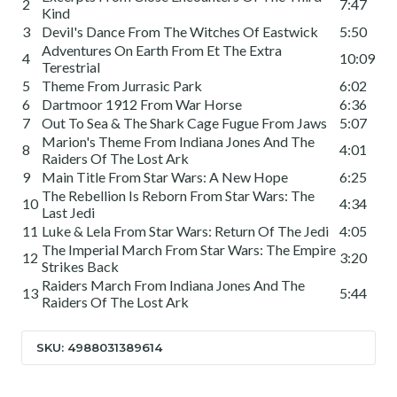
2
7:47
Kind
3
Devil's Dance From The Witches Of Eastwick
5:50
Adventures On Earth From Et The Extra
4
10:09
Terestrial
5
Theme From Jurrasic Park
6:02
6
Dartmoor 1912 From War Horse
6:36
7
Out To Sea & The Shark Cage Fugue From Jaws
5:07
Marion's Theme From Indiana Jones And The
8
4:01
Raiders Of The Lost Ark
9
Main Title From Star Wars: A New Hope
6:25
The Rebellion Is Reborn From Star Wars: The
10
4:34
Last Jedi
11
Luke & Lela From Star Wars: Return Of The Jedi
4:05
The Imperial March From Star Wars: The Empire
12
3:20
Strikes Back
Raiders March From Indiana Jones And The
13
5:44
Raiders Of The Lost Ark
SKU: 4988031389614