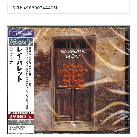
SKU: 4988003444051