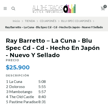
0
Inicio
TIENDA
CD JAPONÉS
BLU-SPEC CD JAPONÉS
Ray Barretto – La Cuna - Blu Spec Cd - Cd - Hecho En Japón - Nuevo Y Sellado
Ray Barretto – La Cuna - Blu
Spec Cd - Cd - Hecho En Japón
- Nuevo Y Sellado
PRECIO
$25.900
DESCRIPCIÓN
1
La Cuna
5:08
2
Doloroso
5:55
3
Mambotango
5:57
4
The Old Castle
8:40
5
Pastime Paradise
8:31