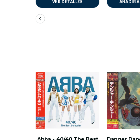
VER DETALLES
AÑADIR 
Abba - 40/40 The Best
Danger Dan