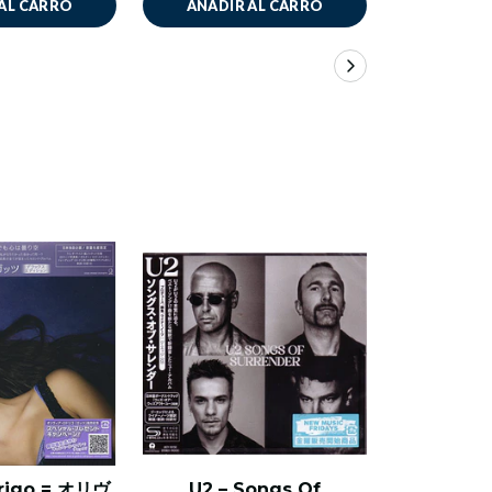
AL CARRO
AÑADIR AL CARRO
AÑADIR
drigo = オリヴ
U2 – Songs Of
Aerosmith