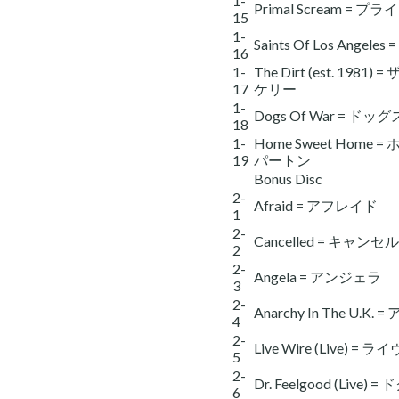
1-
Primal Scream =
15
1-
Saints Of Los A
16
1-
The Dirt (est. 198
17
ケリー
1-
Dogs Of War = 
18
1-
Home Sweet Hom
19
パートン
Bonus Disc
2-
Afraid = アフレイド
1
2-
Cancelled = キャンセ
2
2-
Angela = アンジェラ
3
2-
Anarchy In The U
4
2-
Live Wire (Live) 
5
2-
Dr. Feelgood (Li
6