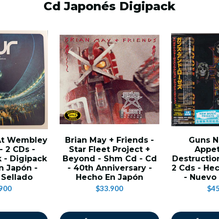
Cd Japonés Digipack
 At Wembley
Brian May + Friends -
Guns N'
- 2 CDs -
Star Fleet Project +
Appet
 - Digipack
Beyond - Shm Cd - Cd
Destructio
n Japón -
- 40th Anniversary -
2 Cds - He
 Sellado
Hecho En Japón
- Nuevo 
900
$33.900
$45