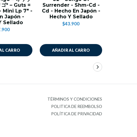
 – Guts =
Surrender - Shm-Cd -
- CD - Bo
Mini Lp 7" -
Cd - Hecho En Japón -
Mini LP
n Japón -
Hecho Y Sellado
J
 Sellado
$43.900
$3
.900
AL CARRO
AÑADIR AL CARRO
AÑADIR
TÉRMINOS Y CONDICIONES
POLITICA DE REEMBOLSO
POLÍTICA DE PRIVACIDAD