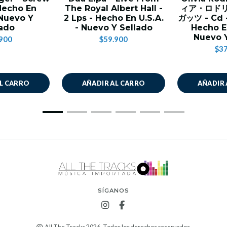
 Hecho En
The Royal Albert Hall -
ィア・ロドリゴ*
 Nuevo Y
2 Lps - Hecho En U.S.A.
ガッツ - Cd - 
lado
- Nuevo Y Sellado
Hecho E
Nuevo Y
900
$59.900
$37
AL CARRO
AÑADIR AL CARRO
AÑADIR 
SÍGANOS