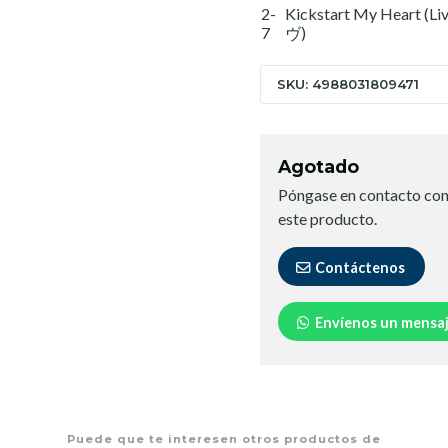
2-
Kickstart My Hea
7
ヴ)
SKU: 4988031809471
Agotado
Póngase en contacto con
este producto.
Contáctenos
Envíenos un mensa
Puede que te interesen otros productos de