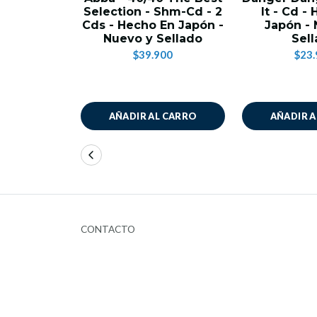
Selection - Shm-Cd - 2
It - Cd -
Cds - Hecho En Japón -
Japón -
Nuevo y Sellado
Sel
$39.900
$23.
AÑADIR AL CARRO
AÑADIR 
CONTACTO