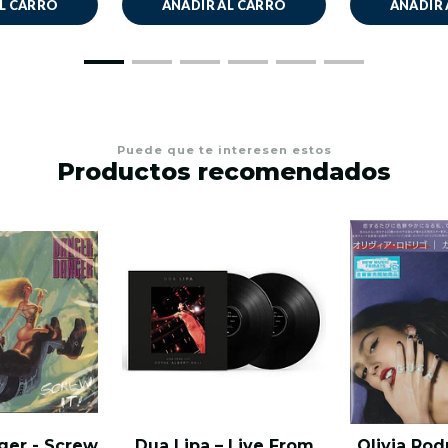
AL CARRO
AÑADIR AL CARRO
AÑADIR 
Puede que te interesen estos
Productos recomendados
ger - Screw
Dua Lipa – Live From
Olivia Ro