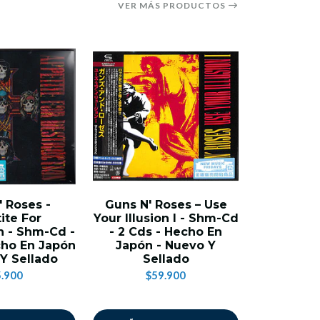
VER MÁS PRODUCTOS
 Roses -
Guns N' Roses – Use
Guns N' 
ite For
Your Illusion I - Shm-Cd
Your Illus
n - Shm-Cd -
- 2 Cds - Hecho En
Cd - 2 Cd
cho En Japón
Japón - Nuevo Y
Japón 
Y Sellado
Sellado
Se
.900
$59.900
$5