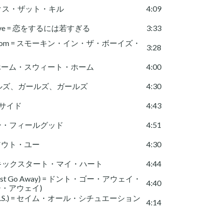
= ルックス・ザット・キル
4:09
 In Love = 恋をするには若すぎる
3:33
Boys Room = スモーキン・イン・ザ・ボーイズ・
3:28
e = ホーム・スウィート・ホーム
4:00
s = ガールズ、ガールズ、ガールズ
4:30
ド・サイド
4:43
 ドクター・フィールグッド
4:51
ィズアウト・ユー
4:30
art = キックスタート・マイ・ハート
4:44
d (Just Go Away) = ドント・ゴー・アウェイ・
4:40
・アウェイ)
ion (S.O.S.) = セイム・オール・シチュエーション
4:14