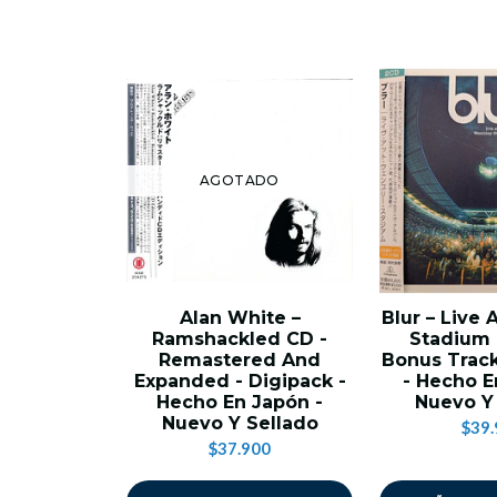
AGOTADO
Alan White –
Blur – Live
Ramshackled CD -
Stadium 
Remastered And
Bonus Track
Expanded - Digipack -
- Hecho E
Hecho En Japón -
Nuevo Y
Nuevo Y Sellado
$39.
$37.900