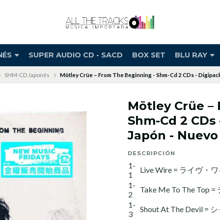
NÉS
SUPER AUDIO CD - SACD
BOX SET
BLU RAY
SHM-CD Japonés
Mötley Crüe – From The Beginning - Shm-Cd 2 CDs - Digipack
Mötley Crüe –
Shm-Cd 2 CDs 
Japón - Nuevo 
DESCRIPCIÓN
1-
Live Wire = ライヴ
1
1-
Take Me To The
2
1-
Shout At The De
3