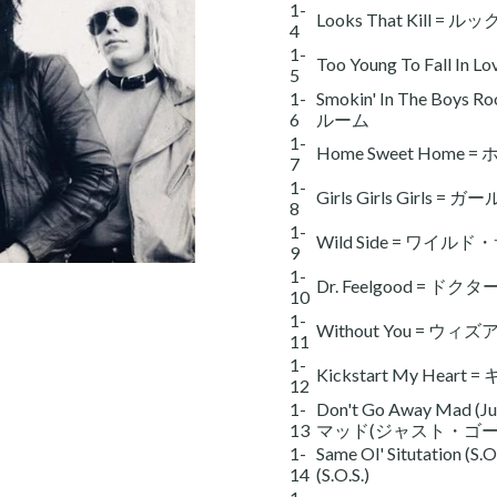
1-
Looks That Kill 
4
1-
Too Young To Fall
5
1-
Smokin' In The 
6
ルーム
1-
Home Sweet Hom
7
1-
Girls Girls Girl
8
1-
Wild Side = ワイル
9
1-
Dr. Feelgood =
10
1-
Without You = ウ
11
1-
Kickstart My He
12
1-
Don't Go Away Ma
13
マッド(ジャスト・ゴー
1-
Same Ol' Situtat
14
(S.O.S.)