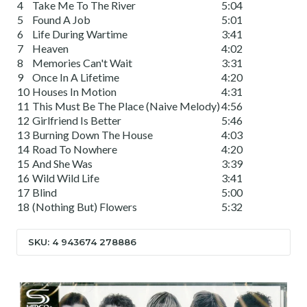
4
Take Me To The River
5:04
5
Found A Job
5:01
6
Life During Wartime
3:41
7
Heaven
4:02
8
Memories Can't Wait
3:31
9
Once In A Lifetime
4:20
10
Houses In Motion
4:31
11
This Must Be The Place (Naive Melody)
4:56
12
Girlfriend Is Better
5:46
13
Burning Down The House
4:03
14
Road To Nowhere
4:20
15
And She Was
3:39
16
Wild Wild Life
3:41
17
Blind
5:00
18
(Nothing But) Flowers
5:32
SKU: 4 943674 278886