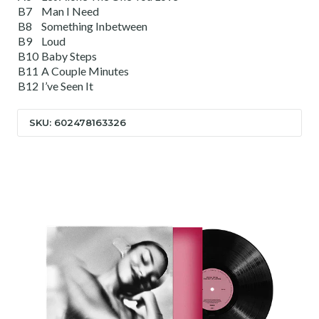
B7
Man I Need
B8
Something Inbetween
B9
Loud
B10
Baby Steps
B11
A Couple Minutes
B12
I’ve Seen It
SKU: 602478163326