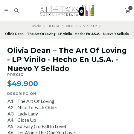
0
Inicio
TIENDA
VINILO
Vinilo LP
Olivia Dean – The Art Of Loving - LP Vinilo - Hecho En U.S.A. - Nuevo Y Sellado
Olivia Dean – The Art Of Loving
- LP Vinilo - Hecho En U.S.A. -
Nuevo Y Sellado
PRECIO
$49.900
DESCRIPCIÓN
A1
The Art Of Loving
A2
Nice To Each Other
A3
Lady Lady
A4
Close Up
A5
So Easy (To Fall In Love)
A6
Let Alone The One You Love