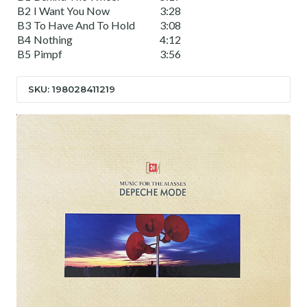
B2
I Want You Now
3:28
B3
To Have And To Hold
3:08
B4
Nothing
4:12
B5
Pimpf
3:56
SKU: 198028411219