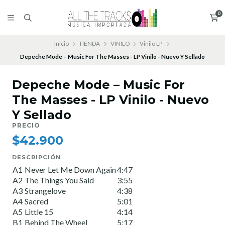
0
Inicio
TIENDA
VINILO
Vinilo LP
Depeche Mode – Music For The Masses - LP Vinilo - Nuevo Y Sellado
Depeche Mode – Music For
The Masses - LP Vinilo - Nuevo
Y Sellado
PRECIO
$42.900
DESCRIPCIÓN
A1
Never Let Me Down Again
4:47
A2
The Things You Said
3:55
A3
Strangelove
4:38
A4
Sacred
5:01
A5
Little 15
4:14
B1
Behind The Wheel
5:17