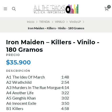
0
Inicio
TIENDA
VINILO
Vinilo LP
Iron Maiden – Killers - Vinilo - 180 Gramos
Iron Maiden – Killers - Vinilo -
180 Gramos
PRECIO
$35.900
DESCRIPCIÓN
A1
The Ides Of March
1:48
A2
Wrathchild
2:54
A3
Murders In The Rue Morgue
4:14
A4
Another Life
3:22
A5
Genghis Khan
3:02
A6
Innocent Exile
3:50
B1
Killers
4:58