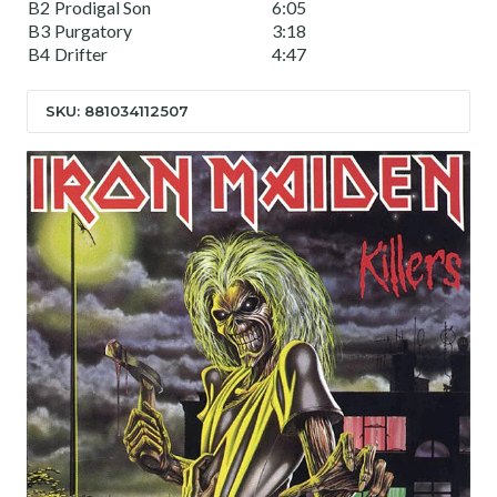
B2
Prodigal Son
6:05
B3
Purgatory
3:18
B4
Drifter
4:47
SKU: 881034112507