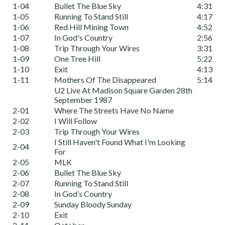
1-04
Bullet The Blue Sky
4:31
1-05
Running To Stand Still
4:17
1-06
Red Hill Mining Town
4:52
1-07
In God's Country
2:56
1-08
Trip Through Your Wires
3:31
1-09
One Tree Hill
5:22
1-10
Exit
4:13
1-11
Mothers Of The Disappeared
5:14
U2 Live At Madison Square Garden 28th
September 1987
2-01
Where The Streets Have No Name
2-02
I Will Follow
2-03
Trip Through Your Wires
I Still Haven't Found What I'm Looking
2-04
For
2-05
MLK
2-06
Bullet The Blue Sky
2-07
Running To Stand Still
2-08
In God’s Country
2-09
Sunday Bloody Sunday
2-10
Exit