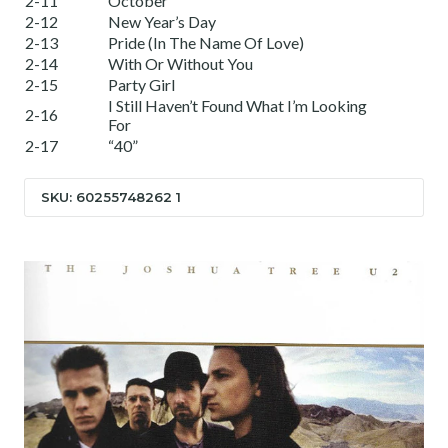
2-11
October
2-12
New Year’s Day
2-13
Pride (In The Name Of Love)
2-14
With Or Without You
2-15
Party Girl
I Still Haven’t Found What I’m Looking
2-16
For
2-17
“40”
SKU: 60255748262 1