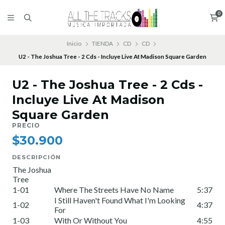
0
Inicio
TIENDA
CD
CD
U2 - The Joshua Tree - 2 Cds - Incluye Live At Madison Square Garden
U2 - The Joshua Tree - 2 Cds -
Incluye Live At Madison
Square Garden
PRECIO
$30.900
DESCRIPCIÓN
The Joshua
Tree
1-01
Where The Streets Have No Name
5:37
I Still Haven't Found What I'm Looking
1-02
4:37
For
1-03
With Or Without You
4:55