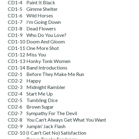
CD1-4
Paint It Black
CD1-5
Gimme Shelter
CD1-6
Wild Horses
CD1-7
I'm Going Down
CD1-8
Dead Flowers
CD1-9
Who Do You Love?
CD1-10
Doom And Gloom
CD1-11
One More Shot
CD1-12
Miss You
CD1-13
Honky Tonk Women
CD1-14
Band Introductions
CD2-1
Before They Make Me Run
CD2-2
Happy
CD2-3
Midnight Rambler
CD2-4
Start Me Up
CD2-5
Tumbling Dice
CD2-6
Brown Sugar
CD2-7
Sympathy For The Devil
CD2-8
You Can't Always Get What You Want
CD2-9
Jumpin' Jack Flash
CD2-10
(I Can't Get No) Satisfaction