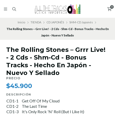
0
Inicio
TIENDA
CD JAPONÉS
SHM-CD Japonés
The Rolling Stones – Grrr Live! - 2 Cds - Shm-Cd - Bonus Tracks - Hecho En
Japón - Nuevo Y Sellado
The Rolling Stones – Grrr Live!
- 2 Cds - Shm-Cd - Bonus
Tracks - Hecho En Japón -
Nuevo Y Sellado
PRECIO
$45.900
DESCRIPCIÓN
CD1-1
Get Off Of My Cloud
CD1-2
The Last Time
CD1-3
It's Only Rock 'N' Roll (But I Like It)