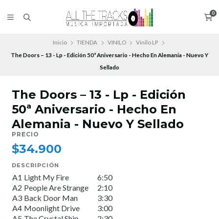
0
Inicio
TIENDA
VINILO
Vinilo LP
The Doors – 13 - Lp - Edición 50ª Aniversario - Hecho En Alemania - Nuevo Y
Sellado
The Doors – 13 - Lp - Edición
50ª Aniversario - Hecho En
Alemania - Nuevo Y Sellado
PRECIO
$34.900
DESCRIPCIÓN
A1
Light My Fire
6:50
A2
People Are Strange
2:10
A3
Back Door Man
3:30
A4
Moonlight Drive
3:00
A5
The Crystal Ship
2:30