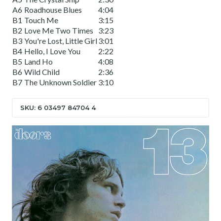
A6
Roadhouse Blues
4:04
B1
Touch Me
3:15
B2
Love Me Two Times
3:23
B3
You're Lost, Little Girl
3:01
B4
Hello, I Love You
2:22
B5
Land Ho
4:08
B6
Wild Child
2:36
B7
The Unknown Soldier
3:10
SKU: 6 03497 84704 4