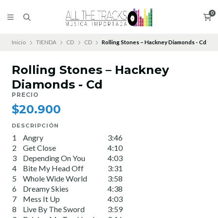
0
Inicio
TIENDA
CD
CD
Rolling Stones – Hackney Diamonds - Cd
Rolling Stones – Hackney
Diamonds - Cd
PRECIO
$20.900
DESCRIPCIÓN
1
Angry
3:46
2
Get Close
4:10
3
Depending On You
4:03
4
Bite My Head Off
3:31
5
Whole Wide World
3:58
6
Dreamy Skies
4:38
7
Mess It Up
4:03
8
Live By The Sword
3:59