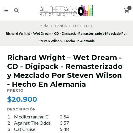
0
Inicio
TIENDA
CD
CD
Richard Wright – Wet Dream - CD - Digipack - Remasterizado y Mezclado Por
Steven Wilson - Hecho En Alemania
Richard Wright – Wet Dream -
CD - Digipack - Remasterizado
y Mezclado Por Steven Wilson
- Hecho En Alemania
PRECIO
$20.900
DESCRIPCIÓN
1
Mediterranean C
3:54
2
Against The Odds
3:57
3
Cat Cruise
5:48