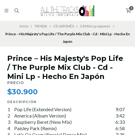
0
Inicio
TIENDA
CD JAPONÉS
Cd Mini Lp Japonés
Prince – His Majesty's Pop Life / The Purple Mix Club - Cd - Mini Lp - Hecho En
Japón
Prince – His Majesty's Pop Life
/ The Purple Mix Club - Cd -
Mini Lp - Hecho En Japón
PRECIO
$30.900
DESCRIPCIÓN
1
Pop Life (Extended Version)
9:07
2
America (Album Version)
3:42
3
Raspberry Beret (New Mix)
6:33
4
Paisley Park (Remix)
6:58
5
Let's Go Crazy (Special Dance Mix)
7:35