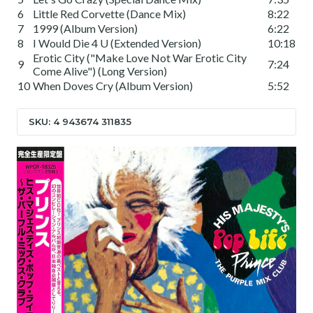
6
Little Red Corvette (Dance Mix)
8:22
7
1999 (Album Version)
6:22
8
I Would Die 4 U (Extended Version)
10:18
Erotic City ("Make Love Not War Erotic City
9
7:24
Come Alive") (Long Version)
10
When Doves Cry (Album Version)
5:52
SKU: 4 943674 311835