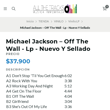
0
Inicio
TIENDA
VINILO
Vinilo LP
Michael Jackson – Off The Wall - Lp - Nuevo Y Sellado
Michael Jackson – Off The
Wall - Lp - Nuevo Y Sellado
PRECIO
$37.900
DESCRIPCIÓN
A1
Don't Stop 'Til You Get Enough
6:02
A2
Rock With You
3:38
A3
Working Day And Night
5:12
A4
Get On The Floor
4:44
B1
Off The Wall
4:04
B2
Girlfriend
3:04
B3
She's Out Of My Life
3:36