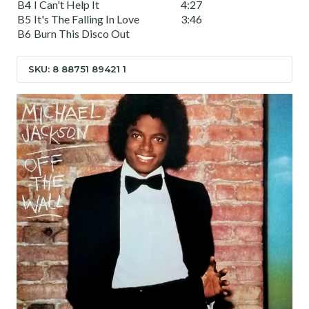
B4
I Can't Help It
4:27
B5
It's The Falling In Love
3:46
B6
Burn This Disco Out
SKU: 8 88751 89421 1