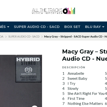
NÉS
SUPER AUDIO CD - SACD
BOX SET
BLU RAY
NDA
SUPER AUDIO CD - SACD
Macy Gray – Stripped - SACD Super Audio CD - N
Macy Gray – S
Audio CD - Nu
DESCRIPCIÓN
1
Annabelle
5
2
Sweet Baby
5
3
I Try
4
4
Slowly
5
5
She Ain't Right For You
4
6
First Time
4
7
Nothing Else Matters
6