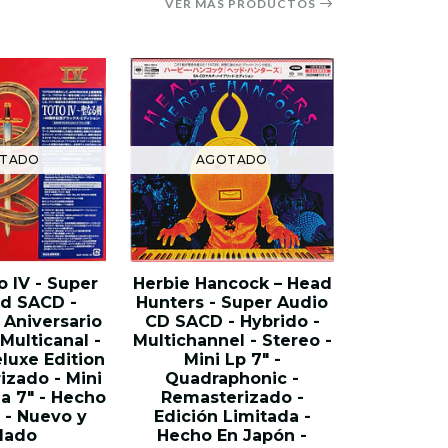
VER MÁS PRODUCTOS
TADO
AGOTADO
o IV - Super
Herbie Hancock – Head
Miles Dav
d SACD -
Hunters - Super Audio
Blue - 2
 Aniversario
CD SACD - Hybrido -
Audio C
 Multicanal -
Multichannel - Stereo -
Stereo -
luxe Edition
Mini Lp 7" -
Pulgadas
izado - Mini
Quadraphonic -
Hecho 
la 7" - Hecho
Remasterizado -
Nuevo 
 - Nuevo y
Edición Limitada -
$6
lado
Hecho En Japón -