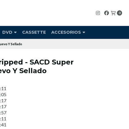
0
DVD
CASSETTE
ACCESORIOS
uevo Y Sellado
tripped - SACD Super
evo Y Sellado
:11
:05
:17
:17
:57
:11
:41