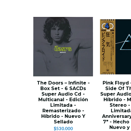
The Doors – Infinite -
Pink Floyd
Box Set - 6 SACDs
Side Of T
Super Audio Cd -
Super Audi
Multicanal - Edición
Híbrido - M
Limitada -
Stereo -
Remasterizado -
Limitad
Híbrido - Nuevo Y
Anniversary
Sellado
7" - Hecho
Nuevo y
$530.000