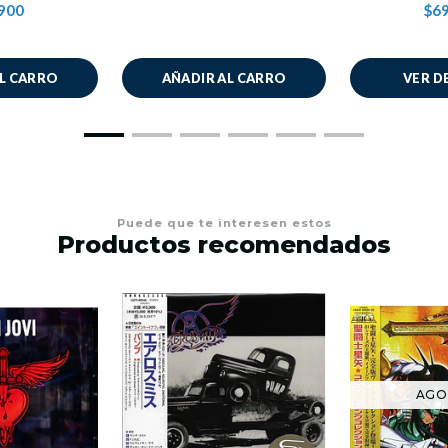
900
$69
AL CARRO
AÑADIR AL CARRO
VER D
Puede que te interesen estos
Productos recomendados
AGO