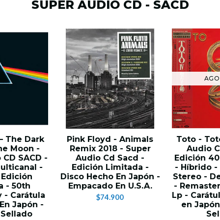
SUPER AUDIO CD - SACD
AGO
 – The Dark
Pink Floyd - Animals
Toto - Tot
he Moon -
Remix 2018 - Super
Audio C
o CD SACD -
Audio Cd Sacd -
Edición 40
ulticanal -
Edición Limitada -
- Híbrido -
 Edición
Disco Hecho En Japón -
Stereo - De
a - 50th
Empacado En U.S.A.
- Remaster
 - Carátula
Lp - Carátu
$74.900
 En Japón -
en Japón
 Sellado
Sel