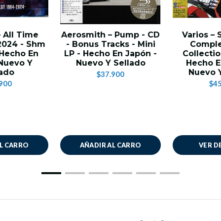
– All Time
Aerosmith – Pump - CD
Varios ‎–
2024 - Shm
- Bonus Tracks - Mini
Comple
 Hecho En
LP - Hecho En Japón -
Collectio
 Nuevo Y
Nuevo Y Sellado
Hecho E
lado
Nuevo Y
$37.900
900
$45
AL CARRO
AÑADIR AL CARRO
VER D