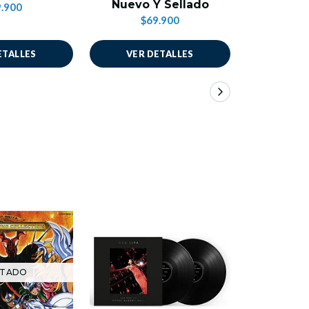
Nuevo Y Sellado
.900
$69.900
ETALLES
VER DETALLES
AÑADIR
TADO