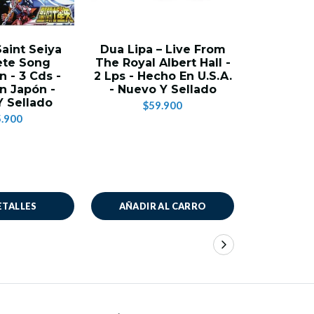
 Saint Seiya
Dua Lipa – Live From
Depeche 
te Song
The Royal Albert Hall -
Backwards
n - 3 Cds -
2 Lps - Hecho En U.S.A.
2 LPs Vin
n Japón -
- Nuevo Y Sellado
Se
 Sellado
$59.900
$3
.900
ETALLES
AÑADIR AL CARRO
AÑADIR