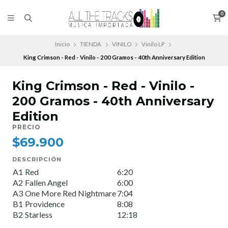
0
Inicio
TIENDA
VINILO
Vinilo LP
King Crimson - Red - Vinilo - 200 Gramos - 40th Anniversary Edition
King Crimson - Red - Vinilo -
200 Gramos - 40th Anniversary
Edition
PRECIO
$69.900
DESCRIPCIÓN
A1
Red
6:20
A2
Fallen Angel
6:00
A3
One More Red Nightmare
7:04
B1
Providence
8:08
B2
Starless
12:18