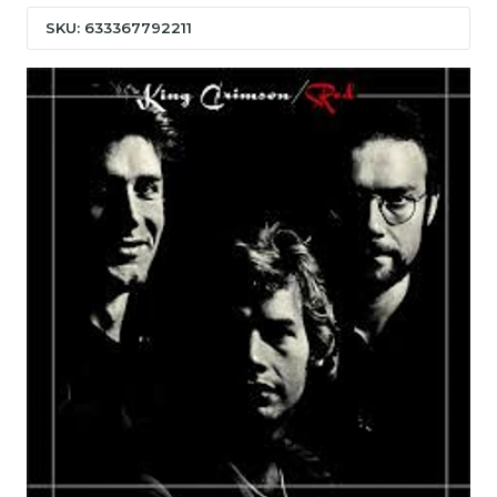
SKU: 633367792211