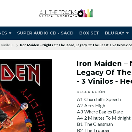
NÉS
SUPER AUDIO CD - SACD
BOX SET
BLU RAY
Vinilo LP
Iron Maiden – Nights Of The Dead, Legacy Of The Beast: Live In Mexico C
Iron Maiden – 
Legacy Of The 
- 3 Vinilos - H
DESCRIPCIÓN
A1
Churchill's Speech
A2
Aces High
A3
Where Eagles Dare
A4
2 Minutes To Midnight
B1
The Clansman
B2
The Trooper