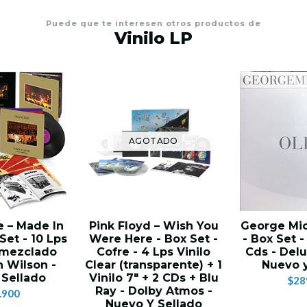
Puede que te interesen otros productos de
Vinilo LP
AGOTADO
e – Made In
Pink Floyd – Wish You
George Mic
Set - 10 Lps
Were Here - Box Set -
- Box Set -
Remezclado
Cofre - 4 Lps Vinilo
Cds - Delu
n Wilson -
Clear (transparente) + 1
Nuevo y
 Sellado
Vinilo 7" + 2 CDs + Blu
$28
Ray - Dolby Atmos -
.900
Nuevo Y Sellado