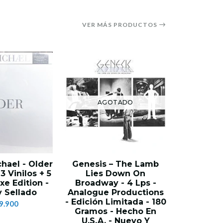
VER MÁS PRODUCTOS
AGOTADO
AG
hael - Older
Genesis – The Lamb
The 
 3 Vinilos + 5
Lies Down On
Synchronic
xe Edition -
Broadway - 4 Lps -
4 Lps 
 Sellado
Analogue Productions
Alemani
- Edición Limitada - 180
Se
9.900
Gramos - Hecho En
$2
U.S.A. - Nuevo Y