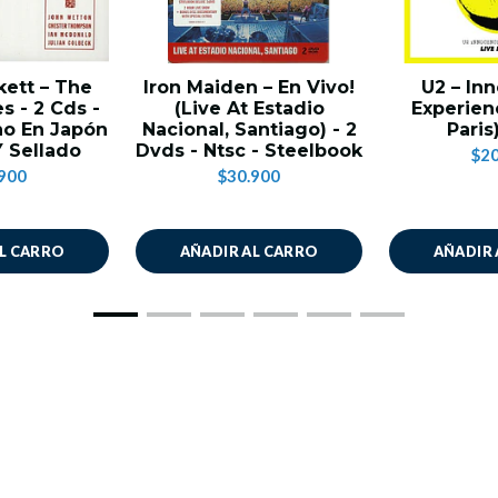
ett ‎– The
Iron Maiden – En Vivo!
U2 – In
s - 2 Cds -
(Live At Estadio
Experienc
ho En Japón
Nacional, Santiago) - 2
Paris
Y Sellado
Dvds - Ntsc - Steelbook
$20
900
$30.900
AL CARRO
AÑADIR AL CARRO
AÑADIR 
SÍGANOS