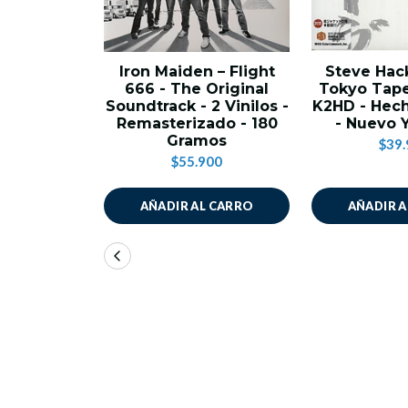
Iron Maiden – Flight
Steve Hack
666 - The Original
Tokyo Tape
Soundtrack - 2 Vinilos -
K2HD - Hec
Remasterizado - 180
- Nuevo 
Gramos
$39.
$55.900
AÑADIR AL CARRO
AÑADIR 
CONTACTO