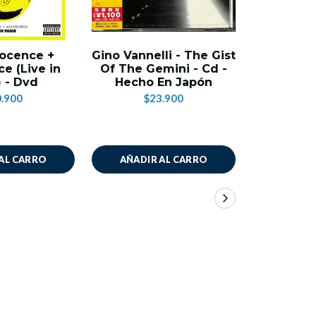
nocence +
Gino Vannelli - The Gist
Iron Mai
e (Live in
Of The Gemini - Cd -
England '88
) - Dvd
Hecho En Japón
Limited
Picture D
.900
$23.900
Se
$5
AL CARRO
AÑADIR AL CARRO
AÑADIR
TÉRMINOS Y CONDICIONES
POLITICA DE REEMBOLSO
POLÍTICA DE PRIVACIDAD