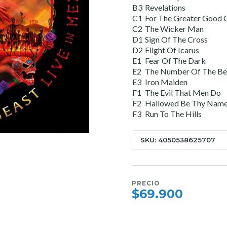
B3
Revelations
C1
For The Greater Good 
C2
The Wicker Man
D1
Sign Of The Cross
D2
Flight Of Icarus
E1
Fear Of The Dark
E2
The Number Of The Be
E3
Iron Maiden
F1
The Evil That Men Do
F2
Hallowed Be Thy Nam
F3
Run To The Hills
SKU: 4050538625707
PRECIO
$69.900