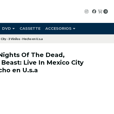
0
DVD
CASSETTE
ACCESORIOS
ity - 3 Vinilos - Hecho en U.s.a
Nights Of The Dead,
Beast: Live In Mexico City
echo en U.s.a