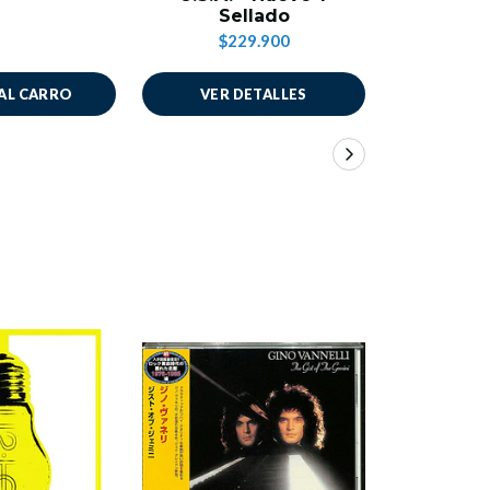
Sellado
$229.900
AL CARRO
VER DETALLES
VER 