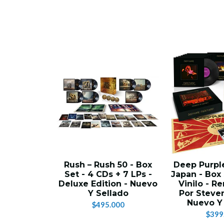
Rush – Rush 50 - Box
Deep Purpl
Set - 4 CDs + 7 LPs -
Japan - Box 
Deluxe Edition - Nuevo
Vinilo - 
Y Sellado
Por Steve
Nuevo Y
$495.000
$399