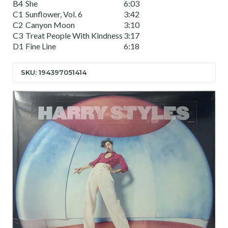
B4
She
6:03
C1
Sunflower, Vol. 6
3:42
C2
Canyon Moon
3:10
C3
Treat People With Kindness
3:17
D1
Fine Line
6:18
SKU: 194397051414