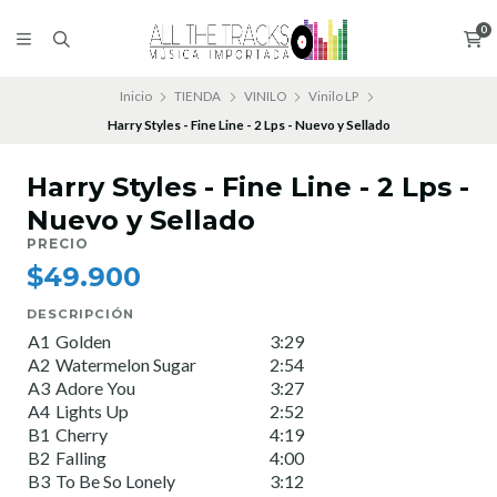
0
Inicio
TIENDA
VINILO
Vinilo LP
Harry Styles - Fine Line - 2 Lps - Nuevo y Sellado
Harry Styles - Fine Line - 2 Lps -
Nuevo y Sellado
PRECIO
$49.900
DESCRIPCIÓN
A1
Golden
3:29
A2
Watermelon Sugar
2:54
A3
Adore You
3:27
A4
Lights Up
2:52
B1
Cherry
4:19
B2
Falling
4:00
B3
To Be So Lonely
3:12