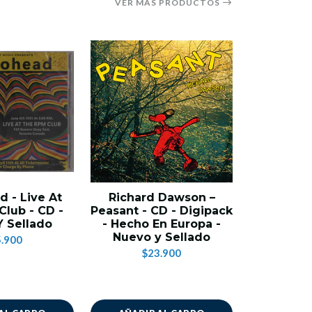
VER MÁS PRODUCTOS
 - Live At
Richard Dawson –
Alice 
lub - CD -
Peasant - CD - Digipack
Eternity 
 Sellado
- Hecho En Europa -
En U.S.A
Nuevo y Sellado
Se
.900
$23.900
$2