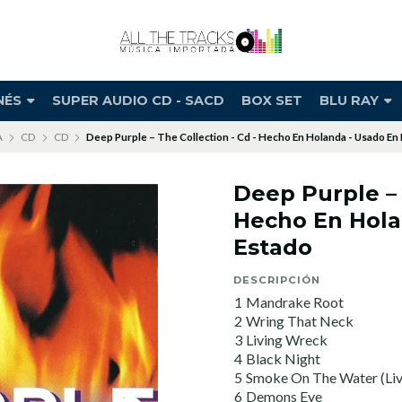
NÉS
SUPER AUDIO CD - SACD
BOX SET
BLU RAY
A
CD
CD
Deep Purple – The Collection - Cd - Hecho En Holanda - Usado En
Deep Purple – 
Hecho En Hola
Estado
DESCRIPCIÓN
1
Mandrake Root
2
Wring That Neck
3
Living Wreck
4
Black Night
5
Smoke On The Water (Liv
6
Demons Eye