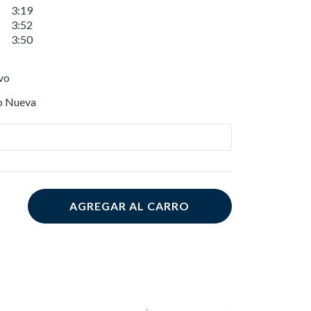
3:19
3:52
3:50
vo
o Nueva
AGREGAR AL CARRO