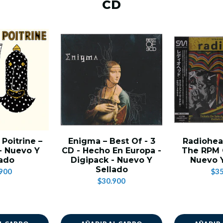
CD
Poitrine –
Enigma – Best Of - 3
Radiohead
 - Nuevo Y
CD - Hecho En Europa -
The RPM C
lado
Digipack - Nuevo Y
Nuevo Y
Sellado
900
$35
$30.900