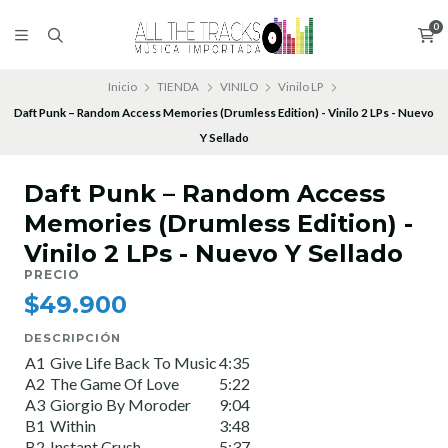
0
Inicio
TIENDA
VINILO
Vinilo LP
Daft Punk – Random Access Memories (Drumless Edition) - Vinilo 2 LPs - Nuevo
Y Sellado
Daft Punk – Random Access
Memories (Drumless Edition) -
Vinilo 2 LPs - Nuevo Y Sellado
PRECIO
$49.900
DESCRIPCIÓN
A1
Give Life Back To Music
4:35
A2
The Game Of Love
5:22
A3
Giorgio By Moroder
9:04
B1
Within
3:48
B2
Instant Crush
5:37