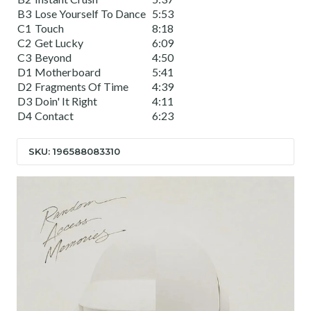
B3
Lose Yourself To Dance
5:53
C1
Touch
8:18
C2
Get Lucky
6:09
C3
Beyond
4:50
D1
Motherboard
5:41
D2
Fragments Of Time
4:39
D3
Doin' It Right
4:11
D4
Contact
6:23
SKU: 196588083310