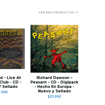
VER MÁS PRODUCTOS
 - Live At
Richard Dawson –
Alice 
lub - CD -
Peasant - CD - Digipack
Eternity 
 Sellado
- Hecho En Europa -
En U.S.A
Nuevo y Sellado
Se
.900
$23.900
$2