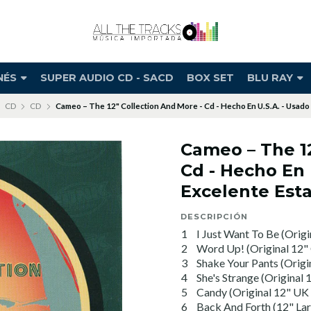
NÉS
SUPER AUDIO CD - SACD
BOX SET
BLU RAY
CD
CD
Cameo – The 12" Collection And More - Cd - Hecho En U.S.A. - Usado
Cameo – The 12
Cd - Hecho En 
Excelente Est
DESCRIPCIÓN
1
I Just Want To Be (Orig
2
Word Up! (Original 12"
3
Shake Your Pants (Origi
4
She's Strange (Original 
5
Candy (Original 12" UK
6
Back And Forth (12" La