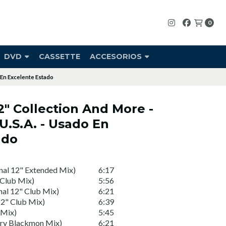
0
DVD
CASSETTE
ACCESORIOS
 En Excelente Estado
" Collection And More -
U.S.A. - Usado En
ado
inal 12" Extended Mix)
6:17
 Club Mix)
5:56
nal 12" Club Mix)
6:21
12" Club Mix)
6:39
 Mix)
5:45
rry Blackmon Mix)
6:21