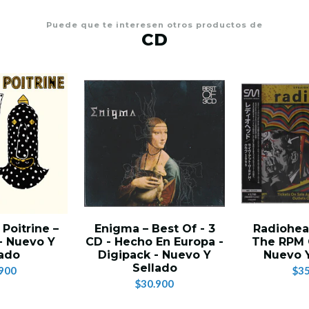
Puede que te interesen otros productos de
CD
Poitrine –
Enigma – Best Of - 3
Radiohead
 - Nuevo Y
CD - Hecho En Europa -
The RPM C
lado
Digipack - Nuevo Y
Nuevo Y
Sellado
900
$35
$30.900