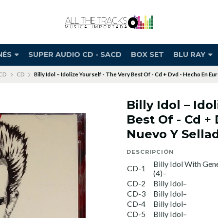
NÉS
SUPER AUDIO CD - SACD
BOX SET
BLU RAY
CD
CD
Billy Idol – Idolize Yourself - The Very Best Of - Cd + Dvd - Hecho En E
Billy Idol – Id
Best Of - Cd +
Nuevo Y Sella
DESCRIPCIÓN
Billy Idol With Gen
CD-1
(4)–
CD-2
Billy Idol–
CD-3
Billy Idol–
CD-4
Billy Idol–
CD-5
Billy Idol–