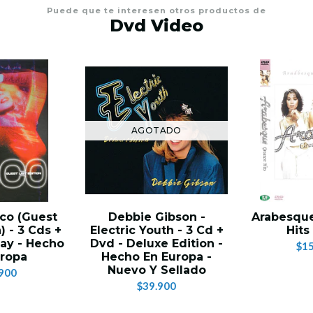
Puede que te interesen otros productos de
Dvd Video
AGOTADO
sco (Guest
Debbie Gibson -
Arabesque
) - 3 Cds +
Electric Youth - 3 Cd +
Hits
Ray - Hecho
Dvd - Deluxe Edition -
$15
uropa
Hecho En Europa -
Nuevo Y Sellado
900
$39.900