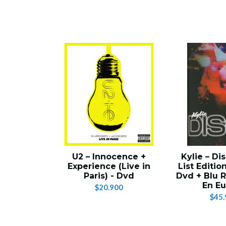
U2 – Innocence +
Kylie – Di
Experience (Live in
List Edition
Paris) - Dvd
Dvd + Blu 
En E
$20.900
$45.