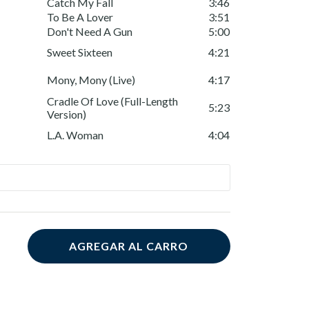
Catch My Fall
3:46
To Be A Lover
3:51
Don't Need A Gun
5:00
Sweet Sixteen
4:21
Mony, Mony (Live)
4:17
Cradle Of Love (Full-Length
5:23
Version)
L.A. Woman
4:04
AGREGAR AL CARRO