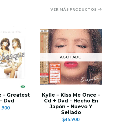
VER MÁS PRODUCTOS
AGOTADO
 - Greatest
Kylie – Kiss Me Once -
Rage A
 - Dvd
Cd + Dvd - Hecho En
Machi
Japón - Nuevo Y
Against 
.900
Sellado
XX - 2 
Edición U
$45.900
Se
$3