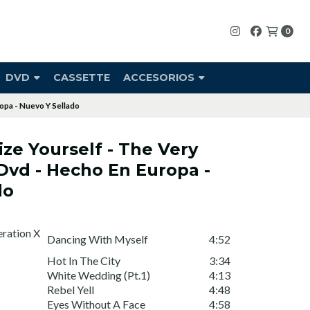
0
DVD
CASSETTE
ACCESORIOS
uropa - Nuevo Y Sellado
olize Yourself - The Very
 Dvd - Hecho En Europa -
do
eration X
Dancing With Myself
4:52
Hot In The City
3:34
White Wedding (Pt.1)
4:13
Rebel Yell
4:48
Eyes Without A Face
4:58