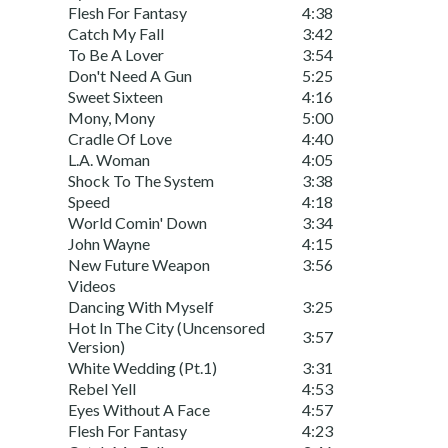
Flesh For Fantasy
4:38
Catch My Fall
3:42
To Be A Lover
3:54
Don't Need A Gun
5:25
Sweet Sixteen
4:16
Mony, Mony
5:00
Cradle Of Love
4:40
L.A. Woman
4:05
Shock To The System
3:38
Speed
4:18
World Comin' Down
3:34
John Wayne
4:15
New Future Weapon
3:56
Videos
Dancing With Myself
3:25
Hot In The City (Uncensored
3:57
Version)
White Wedding (Pt.1)
3:31
Rebel Yell
4:53
Eyes Without A Face
4:57
Flesh For Fantasy
4:23